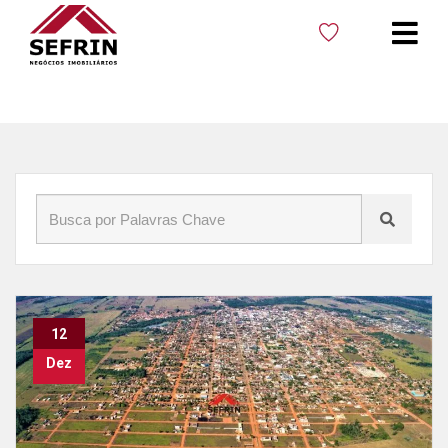
Início
»
Blog
»
Condomínio horizontal
12
Dez