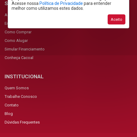
SERVIÇOS
Acesse nossa
Política de Privacidade
para entender
melhor como utilizamos estes dados.
Anunciar Imóvel
Aceito
Encomendar Imóvel
Como Comprar
Como Alugar
Simular Financiamento
Conheça Cacoal
INSTITUCIONAL
Quem Somos
Trabalhe Conosco
Contato
Blog
Dúvidas Frequentes