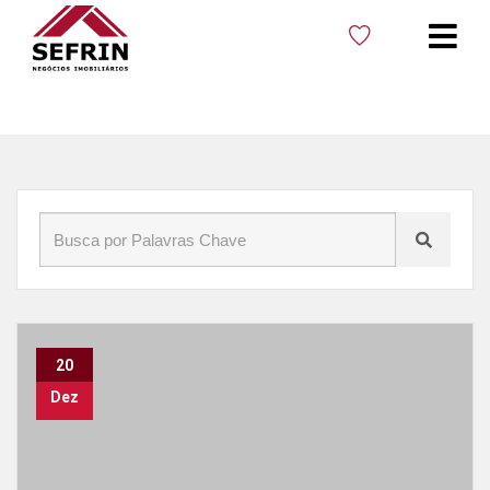
Início
»
Blog
»
comprar imóvel em Balneário Camboriú
20
Dez