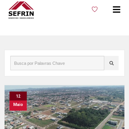
Início
»
Blog
»
Cocical
12
Maio