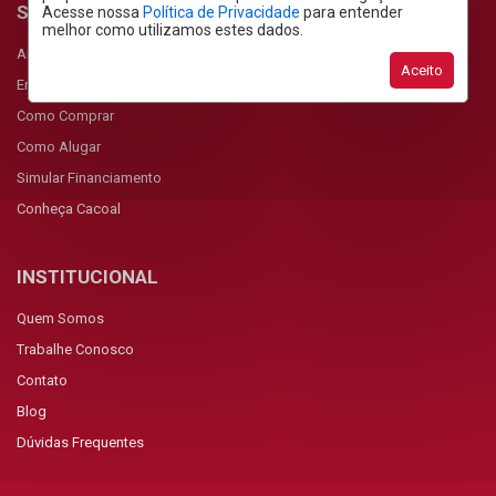
SERVIÇOS
Acesse nossa
Política de Privacidade
para entender
melhor como utilizamos estes dados.
Anunciar Imóvel
Aceito
Encomendar Imóvel
Como Comprar
Como Alugar
Simular Financiamento
Conheça Cacoal
INSTITUCIONAL
Quem Somos
Trabalhe Conosco
Contato
Blog
Dúvidas Frequentes