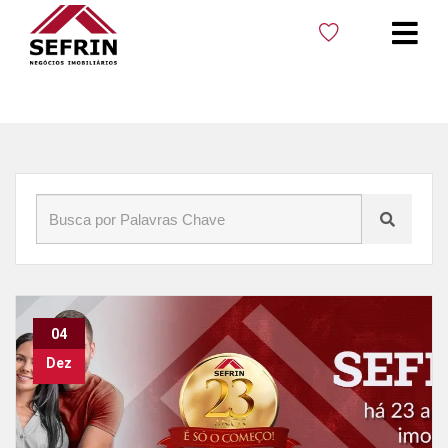
Início
»
Blog
»
Aniversário Sefrin
04
Dez