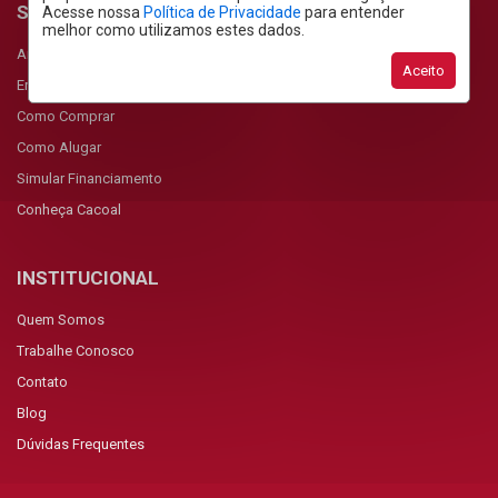
SERVIÇOS
Acesse nossa
Política de Privacidade
para entender
melhor como utilizamos estes dados.
Anunciar Imóvel
Aceito
Encomendar Imóvel
Como Comprar
Como Alugar
Simular Financiamento
Conheça Cacoal
INSTITUCIONAL
Quem Somos
Trabalhe Conosco
Contato
Blog
Dúvidas Frequentes