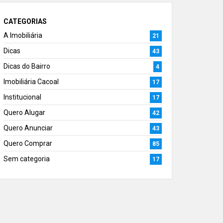
CATEGORIAS
A Imobiliária
21
Dicas
43
Dicas do Bairro
4
Imobiliária Cacoal
17
Institucional
17
Quero Alugar
42
Quero Anunciar
43
Quero Comprar
85
Sem categoria
17